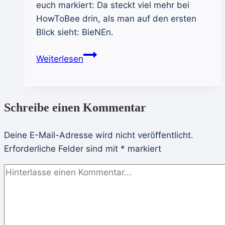
euch markiert: Da steckt viel mehr bei
HowToBee drin, als man auf den ersten
Blick sieht: BieNEn.
Über
Weiterlesen
mich:
Der
CaminoImker
Schreibe einen Kommentar
und
seine
Deine E-Mail-Adresse wird nicht veröffentlicht.
fleißigen
Erforderliche Felder sind mit
Ladies
*
markiert