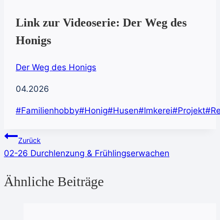
Link zur Videoserie: Der Weg des
Honigs
Der Weg des Honigs
04.2026
Schlagworte:
#
Familienhobby
#
Honig
#
Husen
#
Imkerei
#
Projekt
#
Re
Beitragsnavigation
Zurück
02-26 Durchlenzung & Frühlingserwachen
Ähnliche Beiträge