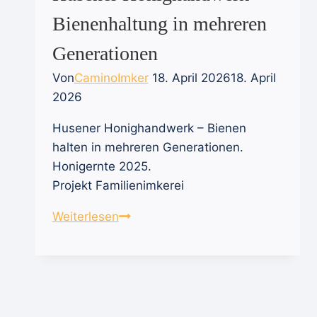
Bienenhaltung in mehreren
Generationen
Von
CaminoImker
18. April 2026
18. April
2026
Husener Honighandwerk – Bienen
halten in mehreren Generationen.
Honigernte 2025.
Projekt Familienimkerei
Husener
Weiterlesen
Honighandwerk
–
Bienenhaltung
in
mehreren