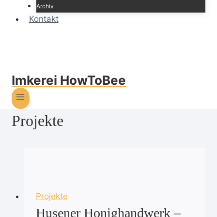
Archiv
Kontakt
Imkerei HowToBee
Projekte
Projekte
Husener Honighandwerk –