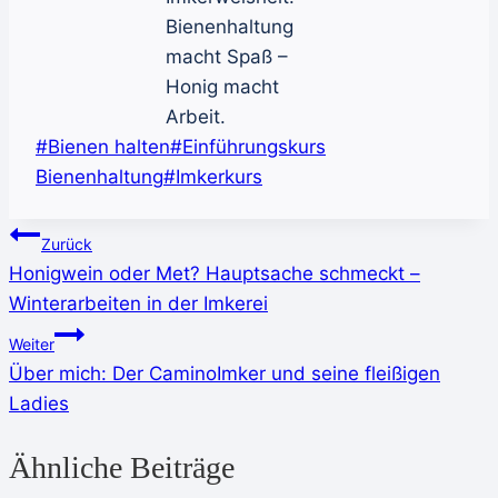
Bienenhaltung
macht Spaß –
Honig macht
Arbeit.
Schlagworte:
#
Bienen halten
#
Einführungskurs
Bienenhaltung
#
Imkerkurs
Beitragsnavigation
Zurück
Honigwein oder Met? Hauptsache schmeckt –
Winterarbeiten in der Imkerei
Weiter
Über mich: Der CaminoImker und seine fleißigen
Ladies
Ähnliche Beiträge