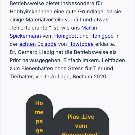
Betriebsweise bietet insbesondere für
HobbyimkerInnen eine gute Grundlage, da sie
einige Materialvorteile vorhält und etwas
„fehlertoleranter“ ist, wie
uns
Martin
Spickermann
vom
Honigpott
und
Honigpod
in
der
achten Episode
von
Howtobee
erklärte.
Dr. Gerhard Liebig hat die Betriebsweise als
Print herausgegeben: Einfach imkern. Leitfaden
zum Bienenhalten ohne Stress für Tier und
Tierhalter, vierte Auflage, Bochum 2020.
Ho
me
Pias „Live
pa
vom
ge
Bienenstand“