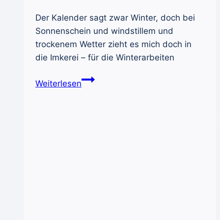
Der Kalender sagt zwar Winter, doch bei
Sonnenschein und windstillem und
trockenem Wetter zieht es mich doch in
die Imkerei – für die Winterarbeiten
Februar
Weiterlesen
–
Winterarbeiten
sind
die
Maloche,
die
zum
Sommerfolg
führt
(2026)