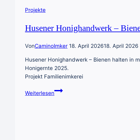
Projekte
Husener Honighandwerk – Biene
Von
CaminoImker
18. April 2026
18. April 2026
Husener Honighandwerk – Bienen halten in m
Honigernte 2025.
Projekt Familienimkerei
Husener
Weiterlesen
Honighandwerk
–
Bienenhaltung
in
mehreren