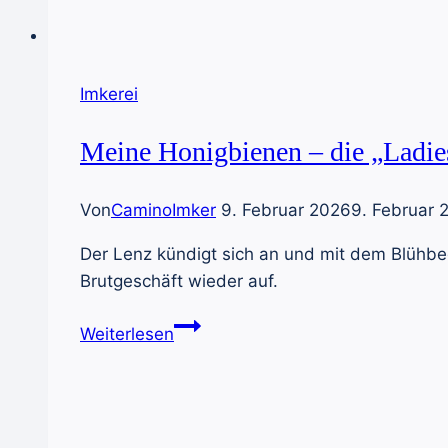
Imkerei
Meine Honigbienen – die „Ladie
Von
CaminoImker
9. Februar 2026
9. Februar 
Der Lenz kündigt sich an und mit dem Blühb
Brutgeschäft wieder auf.
Meine
Weiterlesen
Honigbienen
–
die
„Ladies“