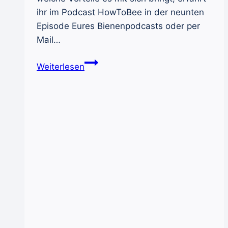
ihr im Podcast HowToBee in der neunten
Episode Eures Bienenpodcasts oder per
Mail…
Das
Weiterlesen
Gemischte
Verfahren
–
Methode
der
Königinnenzucht