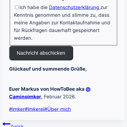
Ich habe die
Datenschutzerklärung
zur
Kenntnis genommen und stimme zu, dass
meine Angaben zur Kontaktaufnahme und
für Rückfragen dauerhaft gespeichert
werden.
Nachricht abschicken
Glückauf und summende Grüße,
Euer Markus von HowToBee aka
@
Caminoimker
, Februar 2026.
Schlagworte:
#
Imker
#
Imkerei
#
Über mich
Beitragsnavigation
Zurück