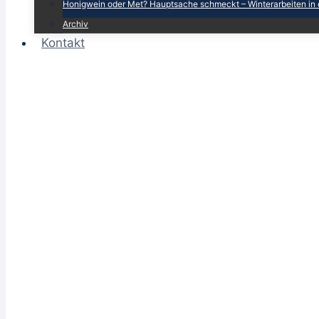
Honigwein oder Met? Hauptsache schmeckt – Winterarbeiten in 
Archiv
Kontakt