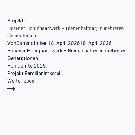
Projekte
Husener Honighandwerk – Bienenhaltung in mehreren
Generationen
Von
CaminoImker
18. April 2026
18. April 2026
Husener Honighandwerk – Bienen halten in mehreren
Generationen.
Honigernte 2025.
Projekt Familienimkerei
Husener
Weiterlesen
Honighandwerk
–
Bienenhaltung
in
mehreren
Generationen