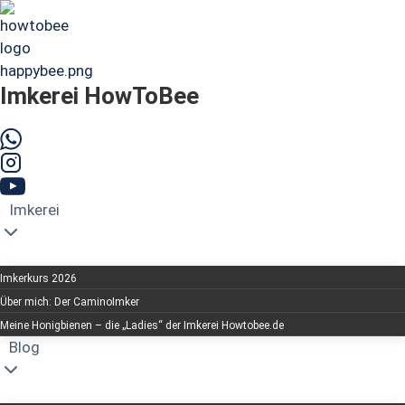
Zum
Inhalt
springen
Imkerei HowToBee
Imkerei
Imkerkurs 2026
Über mich: Der CaminoImker
Meine Honigbienen – die „Ladies“ der Imkerei Howtobee.de
Blog