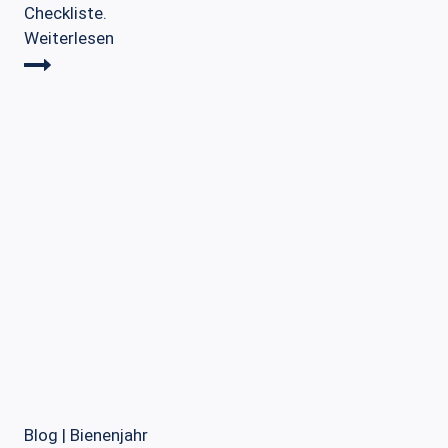
Checkliste.
Honigfälschung
Weiterlesen
–
veganer
Honig?
Blog
|
Bienenjahr