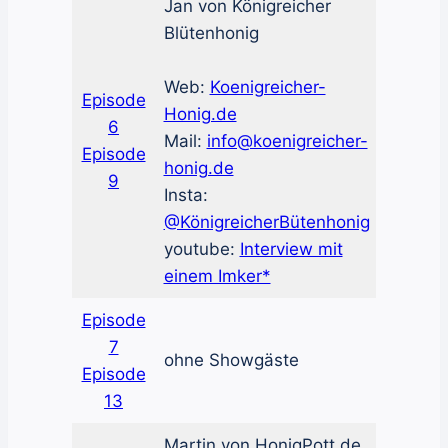
Jan von Königreicher
Blütenhonig
Web:
Koenigreicher-
Episode
Honig.de
6
Mail:
info@koenigreicher-
Episode
honig.de
9
Insta:
@KönigreicherBütenhonig
youtube:
Interview mit
einem Imker*
Episode
7
ohne Showgäste
Episode
13
Martin von HonigPott.de