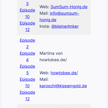
3
Web:
SumSum-Honig.de
Episode
Mail:
info@sumsum-
10
honig.de
Episode
Insta:
@kleinerImker
12
Episode
2
Episode
Martina von
4
howtobee.de/
Episode
5
Web:
howtobee.de/
Episode
Mail:
10
karoschi@kippengold.de
Episode
12