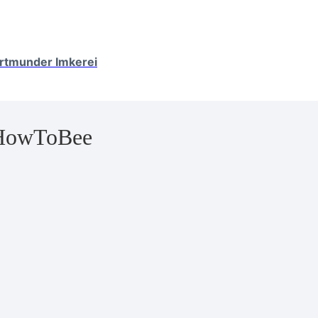
ortmunder Imkerei
 HowToBee