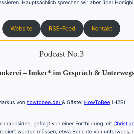
essieren. Hauptsächlich sprechen wir aber über Honig
Website
RSS-Feed
Kontakt
Podcast No.3
r Imkerei – Imker* im Gespräch & Unterweg
Markus von
howtobee.de/
& Gäste:
HowToBee
(H2B)
chnappsidee, gefolgt von einer Fortbildung mit
Christia
sprobiert werden müssen, etwa Berichte von unterwegs,