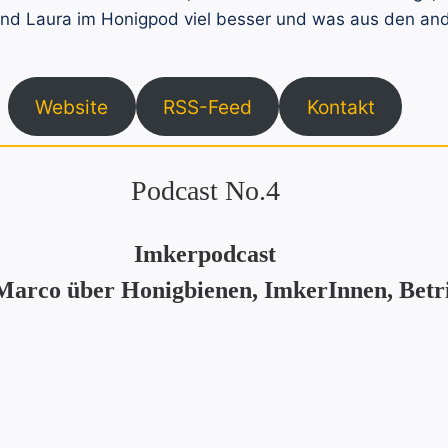
d Laura im Honigpod viel besser und was aus den ande
Website
RSS-Feed
Kontakt
Podcast No.4
Imkerpodcast
arco über Honigbienen, ImkerInnen, Betri