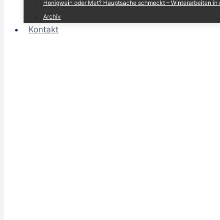
Honigwein oder Met? Hauptsache schmeckt – Winterarbeiten in 
Archiv
Kontakt